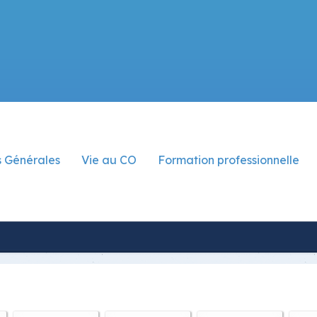
s Générales
Vie au CO
Formation professionnelle
nisation
Choeur du CO
Service formation prof.
nces
BBR
Apprentis·es méritants·es
O
 de scolarité
Restaurant "la Virgule"
port scolaire
Vivre ensemble
cture CO
Remise des diplômes 2025
 de formation