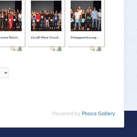
-mme Reich...
11co8-Mme Grauf...
Préapprentissag...
Powered by
Phoca Gallery