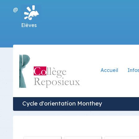
@
Elèves
Accueil
Info
Contact
Orga
Accès
Abse
Inscription au C
Plans
Cycle d'orientation Monthey
Trans
Stru
Voies