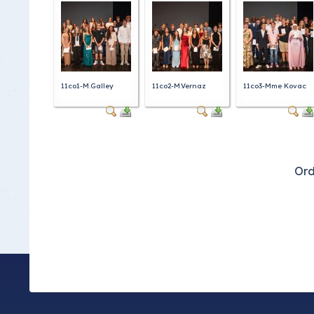
Class
A l'a
11co1-M.Galley
11co2-M.Vernaz
11co3-Mme Kovac
Ord