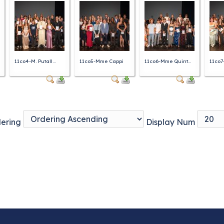
e de préapprentissage
ttention des parents
11co4-M. Putall...
11co5-Mme Cappi
11co6-Mme Quint...
11co7
ering
Display Num